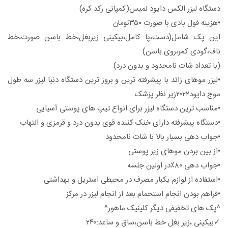
دستگاه لیزر الکس دایود لمیس(کمپانی رکد کره)
•هزینه فول بادی با صورت ۳۵۰تومان
این پک شامل(دست،پا کامل،بیکینی زیربغل،خط باسن صورت،خط
ناف،گودی کمر،روی باسن)
(با تعداد شات نامحدود و بدون درد)
•لیزر موهای زائد با پیشرفته ترین و بروز ترین دستگاه دنیا لیزر سه طول
موج دایود۲۰۲۲زیر نظر پزشک
•مناسب ترین دستگاه لیزر برای انواع تیپ های پوستی آسیایی
•دستگاه پیشرفته دارای خنک کننده قوی بدون درد و قرمزی و التهاب
•جواب دهی بسیار بالا با شات نامحدود
•از بین بردن موهای زیر پوستی
•جواب دهی ۸۰٪در اولین جلسه
•استفاده از لوازم یکبار مصرف در محیطی استریل و بهداشتی
•فراهم بودن انجام استحمام بعد از انجام لیزر در مرکز
^پک های تخفیفی دیگر کلینیک ماهور^
✓بیکینی ،زیر بغل خط باسن،ساق و ساعد:۲۴۰