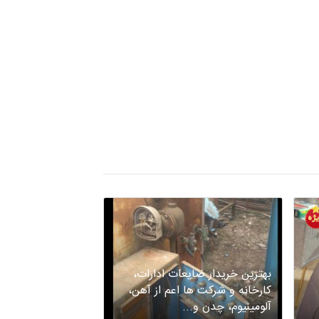
بهترین خریدار ضایعات ادارات،
کارخانه و شرکت ها اعم از آهن،
گچکاری با ده سال 
آلومینیوم، چدن و...
کرمان