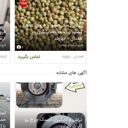
بهترین مرکز خرید و فروش تخم
گشنیز و تخمه آفتابگردان در
فرو
همدان – نهاوند...
کرم
فروشگاه و مغازه
فروش
1
همدان ، نهاوند
تماس بگیرید
کرمان
آگهی های مشابه
امد
تراش و تابگیری دیسک چرخ رو
حمل
کار در تهران
تاک