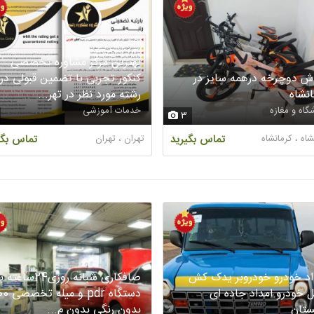
بهترین مرکز مشاوره تخصصی
ش دوچرخه درهمه سایز در
کنکور تجربی با تضمین قبولی در
انشاه
رشته مورد نظر در تهر...
گاه و مغازه
خدمات آموزشی
3
شاه ، کرمانشاه
تماس بگیرید
تهران ، تهران
تماس بگی
اد خودرو خودروبر یدک کش
صافکاری شبانه روزی24ساعته 
 خودرو امداد جاده ای
ستان
بدون رنگی بدون م...