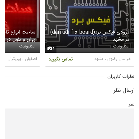
درودی فیکس برد(darrudi fix board)
در مشهد
روان و نئون در اص
الکترونیک
الکترونیک
1
خراسان رضوی ، مشهد
تماس بگیرید
اصفهان ، پیربکران
نظرات کاربران
ارسال نظر
نظر