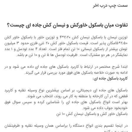
سمت چپ درب اخر
تفاوت میان باسکول خاورکش و نیسان کش جاده ای چیست؟
توزین نیسان با باسکول نیسان کش ۲٫۲۰*۴ و توزین خاور با باسکول خاور کش
۲٫۵۰*۵امکان پذیر است. قیمت باسکول خاور کش ۲۰ تنی فلزی حدود ۳ میلیون
تومان بیشتر از باسکول نیسانی ۱۰ تن تمام فلز است. تعداد ۴ عدد لودسل و ۱ عدد
نمایشگر در هر دو مشترک است. ظرفیت لودسل ها ۵ تن و ۱۰ تن م باشد.
ابتدا شرح مختصر در ارتباط با کاربرد باسکول های جاده ای داده می شود و در
ادامه به صورت خلاصه باسکول های فوق مورد بررسی قرار می گیرند.
کاربرد باسکول جاده ای:
باسکول های جاده ای دیجیتالی، بر اساس بیشترین نوع وسیله نقلیه و کاربرد
قطعی که در آن کارخانه یا منطقه به کار می روند، انتخاب می شوند.
بهتر است انواع باسکول های جاده ای را شناسایی کرده و سپس سوال فوق
خودبخود جواب داده می شود.
باسکول خاور کش و باسکول نیسان کش ۱۰ تن
در اینجا تقسیم بندی انواع دستگاه را براساس همان وسیله نقلیه و ظرفیتشان
بررسی می کنیم.