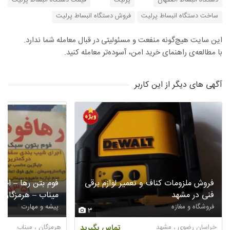
دستگاه انبساط اصفهان
پرلیت
قیمت دستگاه انبساط پرلیت
ساخت دستگاه انبساط پرلیت
فروش دستگاه انبساط پرلیت
این سایت هیچ‌گونه منفعت و مسئولیتی در قبال معامله شما ندارد.
با مطالعه‌ی راهنمای خرید امن، آسوده‌تر معامله کنید.
آگهی های دیگر از این کاربر
فروش ملزومات کناف و تعمیر لوازم برقی
فوم بتن رها – اجر
فنی در مشهد
میناب – هرمزگان
فروشگاه و مغازه
پیشه و مهارت
3
خراسان رضوی ، مشهد
تماس بگیرید
هرمزگان ، میناب