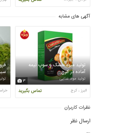
آگهی های مشابه
تولید میوه خشک و سوپ نیمه
فرو
آماده در کرج
سبز
تولید مواد غذایی
تولی
3
البرز ، کرج
تماس بگیرید
خراس
نظرات کاربران
ارسال نظر