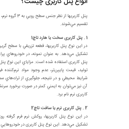
انواع پنل کاربری
چیست؟
پنل کاربریها از نظ
تقسيم مي‌شوند.
1 . پنل کاربری سخت يا هارد تاچ1
در اين نوع پنل کاربریها، قطعه تزريقي با سطح گري
پنل کاربری استفاده شده است. مزاياي اين نوع پنل 
توليد، قيمت پايين‌تر، عدم وجود مواد نرم‌كننده فرا
شرايط محيطي و در نتيجه، جلوگيري از ترك‌هاي س
آن نيز مي‌توان به ايمني كمتر در صورت برخورد سرن
کاربری نرم نام برد.
2 . پنل کاربری نرم يا سافت تاچ2
در اين نوع پنل کاربریها، روكش نرم فرم گرفته روي