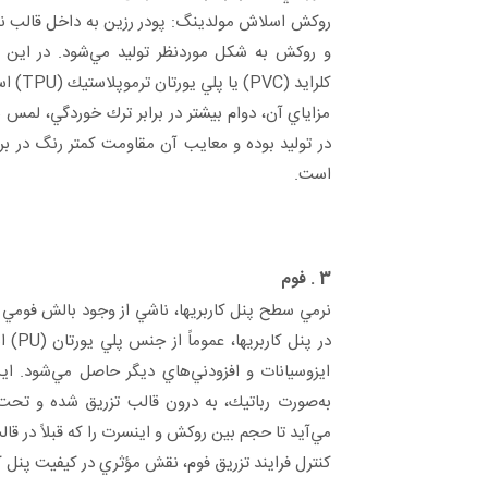
روكش اسلاش مولدينگ: پودر رزين به داخل قالب ن
و روكش به شكل موردنظر توليد مي‌شود. در اين رو
كلرايد (PVC) يا پلي يورتان ترموپلاستيك (TPU) استفاده مي‌شود.
مزاياي آن، دوام بيشتر در برابر ترك خوردگي، لمس ب
در توليد بوده و معايب آن مقاومت كمتر رنگ در براب
است.
3 . فوم
نرمي سطح پنل کاربریها، ناشي از وجود بالش فومي
در پنل
ايزوسيانات و افزودني‌هاي ديگر حاصل مي‌شود. اي
به‌صورت رباتيك، به درون قالب تزريق شده و تحت
مي‌آيد تا حجم بين روكش و اينسرت را كه قبلاً در قالب 
كنترل فرايند تزريق فوم، نقش مؤثري در كيفيت پنل کا