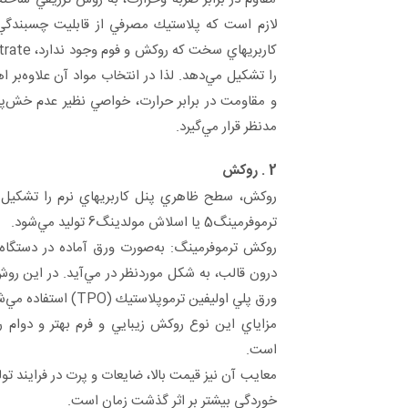
لازم است كه پلاستيك مصرفي از قابليت چسبندگي ب
را تشكيل مي‌دهد. لذا در انتخاب مواد آن علاوه‌بر
و مقاومت در برابر حرارت، خواصي نظير عدم خش‌پذي
مدنظر قرار مي‌گيرد.
2 . روكش
روكش، سطح ظاهري پنل کاربریهاي نرم را تشكيل 
ترموفرمينگ5 يا اسلاش مولدينگ6 توليد مي‌شود.
روكش ترموفرمينگ: به‌صورت ورق آماده در دستگاه ت
ورق پلي اوليفين ترموپلاستيك (TPO) استفاده مي‌شود.
مزاياي اين نوع روكش زيبايي و فرم بهتر و دوام رن
است.
معايب آن نيز قيمت بالا، ضايعات و پرت در فرايند ت
خوردگي بيشتر بر اثر گذشت زمان است.