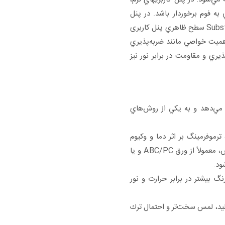
ه فوم برخوردار باشد. در پنل
کاربریهاي سخت كه روكش و فوم وجود ندارد، Substrate سطح ظاهري پنل کاربری
 اهميت خواصي مانند ضربه‌پذيري
ري و مقاومت در برابر نور نيز
مي‌دهد و به يكي از روش‌هاي
رموفرمينگ بر اثر دما و وكيوم
درون قالب، به شكل موردنظر در مي‌آيد. در اين روش، معمولاً از ورق ABC/PC و يا
گ بيشتر در برابر حرارت و نور
وليد، لمس سخت‌تر و احتمال ترك