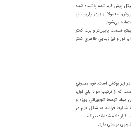
يكل پيش گرم شده پاشيده شده
ش، معمولاً از پودر پلي‌وينيل
هتر، قسمت پايين‌تر و پرت كمتر
ر نور و نيز زيبايي ظاهري كمتر
 در زير روكش است. فوم مصرفي
 کاربریها، عموماً از جنس پلي يورتان (PU) است كه از تركيب مواد پلي اول،
ن مواد توسط تجهيزاتي ويژه و
 شرايط فرايند به شكل فوم در
قرار داده شده‌اند، پر كند.
ربری توليدي دارد.