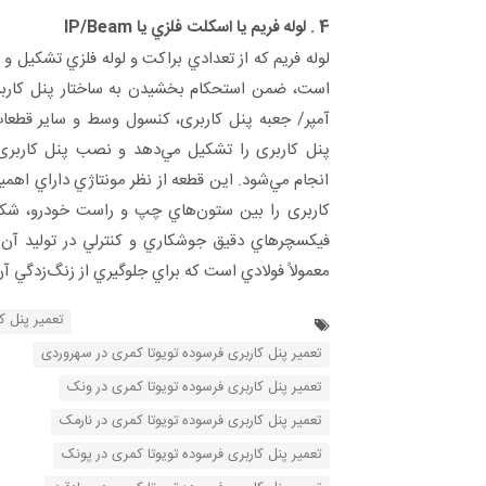
4 . لوله فريم يا اسكلت فلزي يا IP/Beam
لوله فريم كه از تعدادي براكت و لوله فلزي تشكيل و
است، ضمن استحكام بخشيدن به ساختار پنل کاربری
آمپر/ جعبه پنل کاربری، كنسول وسط و ساير قطعا
پنل کاربری را تشكيل مي‌دهد و نصب پنل کاربری 
انجام مي‌شود. اين قطعه از نظر مونتاژي داراي اهميت
کاربری را بين ستون‌هاي چپ و راست خودرو، شكل م
فيكسچرهاي دقيق جوشكاري و كنترلي در توليد آن
معمولاً فولادي است كه براي جلوگيري از زنگ‌زدگي آ
تعمیر پنل ک
تعمیر پنل کاربری فرسوده تویوتا کمری در سهروردی
تعمیر پنل کاربری فرسوده تویوتا کمری در ونک
تعمیر پنل کاربری فرسوده تویوتا کمری در نارمک
تعمیر پنل کاربری فرسوده تویوتا کمری در پونک