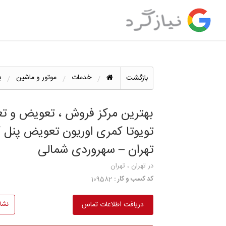
خدمات
موتور و ماشین
ب
بازگشت
بهترین مرکز فروش ، تعویض و تعم
تویوتا کمری اوریون تعویض پنل ک
تهران – سهروردی شمالی
در تهران ، تهران
کد کسب و کار :
109582
دریافت اطلاعات تماس
نشا