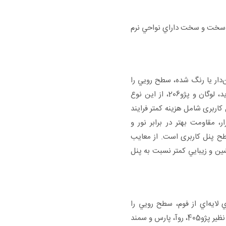
ر جنس سطح رويي به 3 گروه نرم، سخت و سخت داراي نواحي نرم
ن‌دار يا رنگ شده، سطح رويي را
تشكيل مي‌دهد. به عنوان نمونه، در خودروهاي پرايد، لوگان و پژو206، از اين نوع
کاربری شامل هزينه كمتر فرايند
ر، مقاومت بهتر در برابر نور و
طح پنل کاربری است. از معايب
شين و زيبايي كمتر نسبت به پنل
 لايه‌اي از فوم، سطح رويي را
تشكيل مي‌دهد. اين نوع پنل کاربری در خودروهايي نظير پژو405، روآ، پارس و سمند