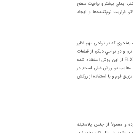
يشتر، ايمني بيشتر و براقيت سطح
، فراريت نرم‌كننده‌ها و ايجاد
، به‌نحوي كه در نواحي مهم نظير
نرم و در نواحي ديگر، از قطعات
سخت استفاده مي‌شود. در طراحي خودروي سورن ELX از اين روش استفاده شده
 و معايب دو روش قبلي است. در
زريق فوم و يا استفاده از روكش
وده و معمولاً از جنس پلاستيك
مي‌شود. در پنل کاربریهاي نرم،