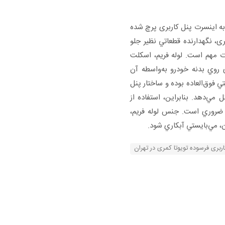
 به اينسرت پنل کاربری پرچ شده
، نگهدارنده قطعاتي نظير جلو
ت مهم است. لوله فريم، اسكلت
روي بدنه خودرو به‌واسطه آن
ي فوق‌العاده بوده و ساختار پنل
ي‌دهد. بنابراين، استفاده از
 ضروري است. جنس لوله فريم،
ن، مي‌بايستي آبكاري شود.
اربری فرسوده تویوتا کمری در تهران