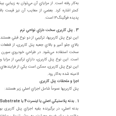
به‌كار رفته است. از مزاياي آن مي‌توان به زيبايي ب
كمتر اشاره كرد. بعضي از معايب آن نيز قيمت بالاتر
پديده فوگينگ3 است.
3 . پنل کاربری سخت داراي نواحي نرم
اين نوع پنل کاربریها، تركيبي از دو نوع قبلي هستند
بالاي جلو آمپر و بالاي جعبه پنل کاربری، از قطعات 
است. اين نوع پنل کاربری، داراي تركيبي از مزايا
اين نوع پنل کاربری، ممكن است يكي از فرايندهاي ت
لامينه شده به‌كار رود.
اجزا و ملحقات پنل کاربری
پنل کاربریها عموماً شامل اجزاي اصلي زير هستند:
1 . بدنه پلاستيكي اصلي يا اينسرت4 يا Substrate
بدنه اصلي، در برگيرنده بقيه اجزاي پنل کاربری ب
مقاوم در برابر ضربه وحرارت، به روش تزريقي ساخته 