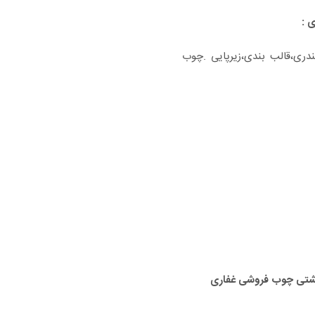
 :
دری،قالب بندی،زیرپایی .چوب
بهشتی چوب فروشی غفاری