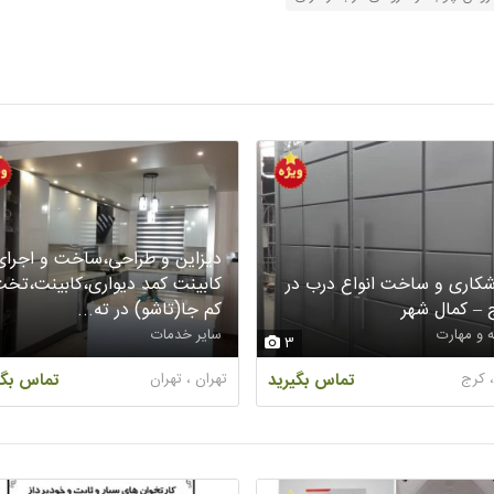
دیزاین و طراحی،ساخت و اجرای
کاری و ساخت انواع درب در
کابینت کمد دیواری،کابینت،تخ
 – کمال شهر
کم جا(تاشو) در ته...
 و مهارت
سایر خدمات
3
 ، کرج
تماس بگیرید
تهران ، تهران
تماس بگی