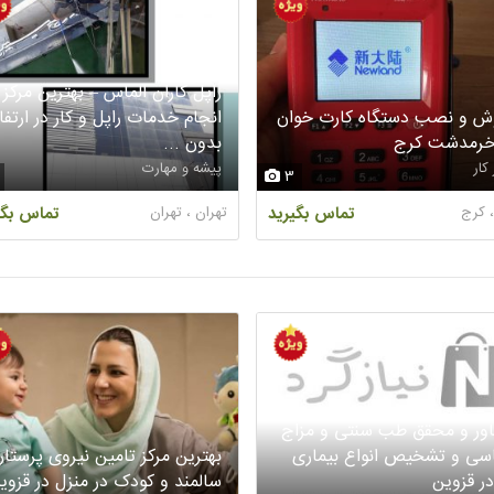
راپل کاران الماس – بهترین مرکز
ش و نصب دستگاه کارت خوان
انجام خدمات راپل و کار در ارتفا
خرمدشت کرج
بدون ...
کار
پیشه و مهارت
3
 ، کرج
تماس بگیرید
تهران ، تهران
تماس بگی
ور و محقق طب سنتی و مزاج
سی و تشخیص انواع بیماری
بهترین مرکز تامین نیروی پرستار
در قزوین
سالمند و کودک در منزل در قزوی