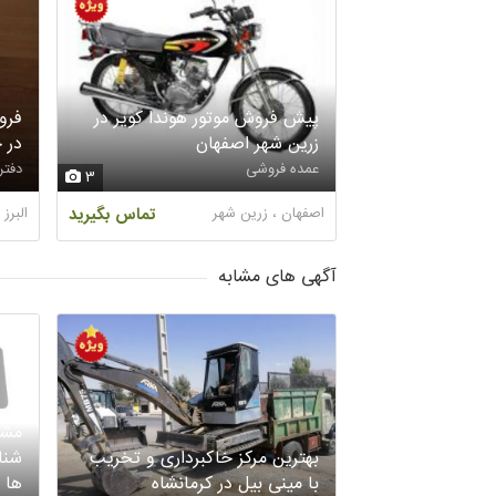
پیش فروش موتور هوندا کویر در
فرو
زرین شهر اصفهان
در 
عمده فروشی
دفتر 
3
اصفهان ، زرین شهر
تماس بگیرید
البرز
آگهی های مشابه
مشا
بهترین مرکز خاکبرداری و تخریب
شنا
با مینی بیل در کرمانشاه
ها 