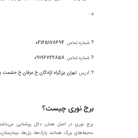
و…
02165178694
?
شماره تماس
09196722858
?
شماره تماس
?
تهران بزرگراه آزادگان خ عرفان خ حشمت پل
آدرس
برج نوری چیست؟
برج نوری در اصل همان دکل روشنایی می‌باشد
محیط‌های بزرگ همانند پارک‌ها، پل‌ها، بیمارستان‌ه