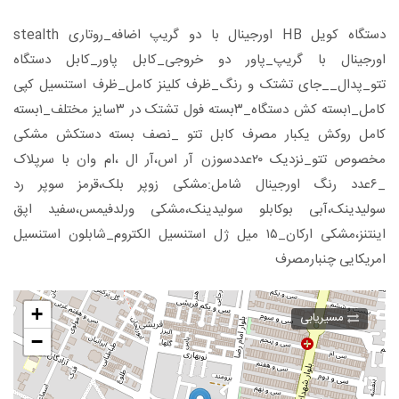
دستگاه کویل HB اورجینال با دو گریپ اضافه_روتاری stealth
اورجینال با گریپ_پاور دو خروجی_کابل پاور_کابل دستگاه
تتو_پدال__جای تشتک و رنگ_ظرف کلینز کامل_ظرف استنسیل کپی
کامل_۱بسته کش دستگاه_۳بسته فول تشتک در ۳سایز مختلف_۱بسته
کامل روکش یکبار مصرف کابل تتو _نصف بسته دستکش مشکی
مخصوص تتو_نزدیک ۲۰عدد‌سوزن آر اس،آر ال ،ام وان با سرپلاک
_۶عدد رنگ اورجینال شامل:مشکی زوپر بلک،قرمز سوپر رد
سولیدینک،آبی بوکابلو سولیدینک،مشکی ورلدفیمس،سفید اپق
اینتنز،مشکی ارکان_۱۵ میل ژل استنسیل الکتروم_شابلون استنسیل
امریکایی چنبارمصرف
+
مسیریابی
−