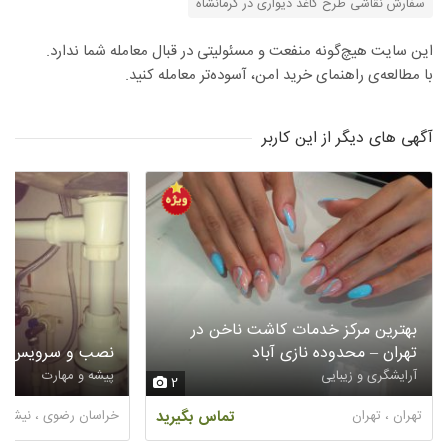
سفارش نقاشی طرح کاغذ دیواری در کرمانشاه
این سایت هیچ‌گونه منفعت و مسئولیتی در قبال معامله شما ندارد.
با مطالعه‌ی راهنمای خرید امن، آسوده‌تر معامله کنید.
آگهی های دیگر از این کاربر
بهترین مرکز خدمات کاشت ناخن در
تهران – محدوده نازی آباد
نصب و سرویس آبگ
آرایشگری و زیبایی
پیشه و مهارت
2
تهران ، تهران
تماس بگیرید
خراسان رضوی ، نیشابو