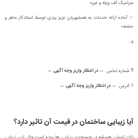
سرامیک کف وپله و غیره
✅ آماده ارائه خدمات به همشهریان عزیز یزدی توسط استادکار ماهر و
منصف
و…
?
↔️ در انتظار واریز وجه آگهی ↔️
شماره تماس
↔️ در انتظار واریز وجه آگهی ↔️
? آدرس
آیا زیبایی ساختمان در قیمت آن تاثیر دارد؟
ذات انسان همیشه در جستجوی زیبایی ها بوده است.حال این زیبایی