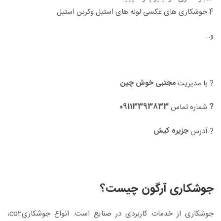
4.جوشکاری های عکسی لوله های استیل وکربن استیل
و…
مجتبی خوش چین
? با مدیریت
09113393833
?
شماره تماس
جزیره کیش
? آدرس
جوشکاری آرگون چیست؟
جوشکاری از خدمات کاربردی در صنایع است. انواع جوشکاریco2،