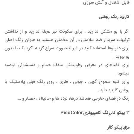
قابل اشتعال و آتش سوزی
کاربرد رنگ روغنی
اگر با بو مشکل ندارید ، برای سکونت نیز عجله ندارید و از نداشتن
ترکیبات سربدار ضد سلامتی در آن مطمئن هستید به عنوان رنگ اصلی
برای دیوارها استفاده کنید در غیر اینصورت سراغ گزینه آکریلیک یا بدون
بو بروید .
برای فضاهای در معرض رطوبتمثل سقف حمام و دستشوئی توصیه
میشود .
برای کلیه سطوح گچی ، چوبی ، فلزی ، روی رنگ قبلی پلاستیک یا
روغنی کاربرد دارد .
رنگ در فضای خارجی همانند درها، نرده ها و جانپناه ، حصار و ….
3.پیکو کالررنگ کامپیوتریPicoColor
مزایاپیکو کالر