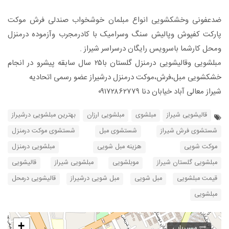
ضدعفونی وخشکشویی انواع مبلمان خوشخواب صندلی فرش موکت
پارکت کفپوش وپالیش سنگ وسرامیک با کادرمجرب وآزموده درمنزل
ومحل کارشما باسرویس رایگان درسراسر شیراز .
مبلشویی وقالیشویی درمنزل گلستان با۲۵ سال سابقه پیشرو در انجام
خشکشویی مبل،فرش،موکت درمنزل درشیراز عضو رسمی اتحادیه
شیراز معالی آباد خیابان دنا ۰۹۱۷۲۸۶۲۷۷۹
قالیشویی شیراز
مبلشوی
مبلشویی ارزان
بهترین مبلشویی درشیراز
شستشوی فرش شیراز
شستشوی مبل
شستشوی موکت درمنزل
موکت شویی
هزینه مبل شویی
مبلشویی درمنزل
مبلشویی گلستان شیراز
موبلشویی
مبلشویی شیراز
قالیشویی
قیمت مبلشویی
مبل شویی
مبل شویی درشیراز
قالیشویی درمحل
مبلشویی
+
مسیریابی