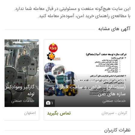
این سایت هیچ‌گونه منفعت و مسئولیتی در قبال معامله شما ندارد.
با مطالعه‌ی راهنمای خرید امن، آسوده‌تر معامله کنید.
آگهی های مشابه
شرکت ستاره توسعه صنعت آسیا
(ستصاکو) – طراحی و ساخت خطوط و
گازگیر وموادکش د
سازه های صن...
لوله
خدمات صنعتی
خدمات صنعتی
1
کرمان ، سیرجان
تماس بگیرید
اصفهان
نظرات کاربران