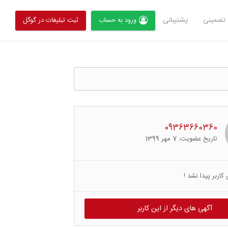
تضمینی
پشتیبانی
ورود به حساب
ثبت تبلیغات در گوگل
09363660360
تاریخ عضویت: 7 مهر 1399
کاربر پیدا نشد !
آگهی های دیگر از این کاربر