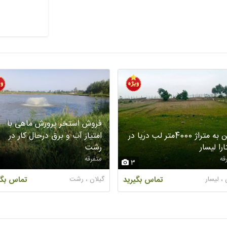
فروش استخر پرورش ماهی با
زمین به متراژ 4000متر لب دریا در
امتیاز آب و برق درحال کار در
را لیسار
رشت
قه
متفرقه
3
 ، لیسار
تماس بگیرید
گیلان ، رشت
تماس بگی