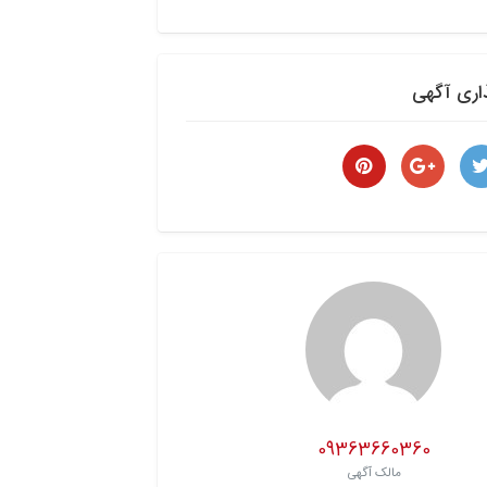
اری آگهی
09363660360
مالک آگهی