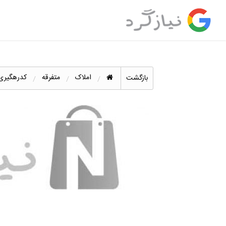
املاک
متفرقه
کدرهگیری ه
بازگشت