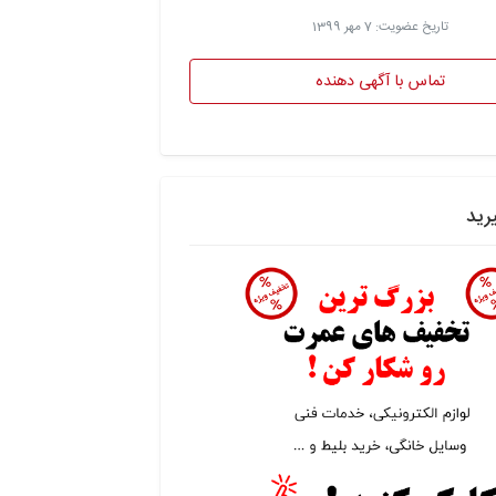
تاریخ عضویت: 7 مهر 1399
تماس با آگهی دهنده
رید