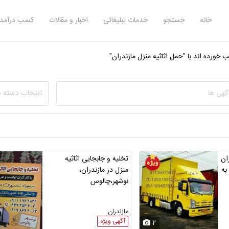
خانه
جستجو
خدمات تبلیغاتی
اخبار و مقالات
کسب درآمد 
خورده اند با "حمل اثاثیه منزل مازندران"
انتخاب دسته 
ان
تخلیه و جابجایی اثاثیه
به
منزل در مازندران،
نوشهر،چالوس
مازندران
آگهی ویژه
2